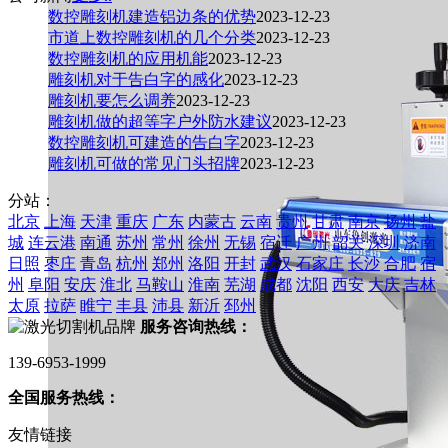
数控雕刻机建造铝边条的优势
2023-12-23
市道上数控雕刻机的几个分类
2023-12-23
数控雕刻机的应用机能
2023-12-23
雕刻机对于告白字的感化
2023-12-23
雕刻机要怎么调养
2023-12-23
雕刻机做的超等字户外防水建议
2023-12-23
数控雕刻机可建造的告白字
2023-12-23
雕刻机可做的常见门头招牌
2023-12-23
分站：
北京
上海
天津
重庆
广东
内蒙古
云南
贵州
甘肃
南京
扬州
盐
城
连云港
南通
苏州
常州
徐州
无锡
宿迁
广州
韶关
深圳
济南
日照
枣庄
青岛
杭州
郑州
洛阳
开封
武汉
石家庄
长沙
合肥
宿
州
阜阳
安庆
淮北
马鞍山
淮南
芜湖
成都
沈阳
西安
大庆
吉林
太原
拉萨
睢宁
丰县
沛县
新沂
邳州
服务咨询热线：
139-6953-1999
全国服务热线：
友情链接