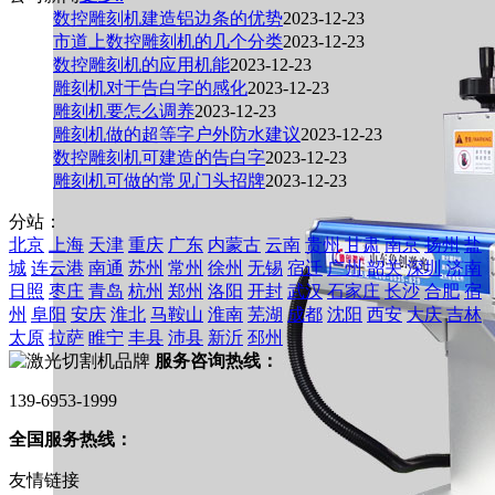
数控雕刻机建造铝边条的优势
2023-12-23
市道上数控雕刻机的几个分类
2023-12-23
数控雕刻机的应用机能
2023-12-23
雕刻机对于告白字的感化
2023-12-23
雕刻机要怎么调养
2023-12-23
雕刻机做的超等字户外防水建议
2023-12-23
数控雕刻机可建造的告白字
2023-12-23
雕刻机可做的常见门头招牌
2023-12-23
分站：
北京
上海
天津
重庆
广东
内蒙古
云南
贵州
甘肃
南京
扬州
盐
城
连云港
南通
苏州
常州
徐州
无锡
宿迁
广州
韶关
深圳
济南
日照
枣庄
青岛
杭州
郑州
洛阳
开封
武汉
石家庄
长沙
合肥
宿
州
阜阳
安庆
淮北
马鞍山
淮南
芜湖
成都
沈阳
西安
大庆
吉林
太原
拉萨
睢宁
丰县
沛县
新沂
邳州
服务咨询热线：
139-6953-1999
全国服务热线：
友情链接