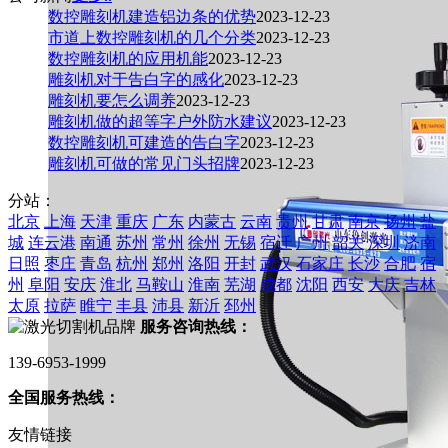
数控雕刻机建造铝边条的优势
2023-12-23
市道上数控雕刻机的几个分类
2023-12-23
数控雕刻机的应用机能
2023-12-23
雕刻机对于告白字的感化
2023-12-23
雕刻机要怎么调养
2023-12-23
雕刻机做的超等字户外防水建议
2023-12-23
数控雕刻机可建造的告白字
2023-12-23
雕刻机可做的常见门头招牌
2023-12-23
分站：
北京
上海
天津
重庆
广东
内蒙古
云南
贵州
甘肃
南京
扬州
盐
城
连云港
南通
苏州
常州
徐州
无锡
宿迁
广州
韶关
深圳
济南
日照
枣庄
青岛
杭州
郑州
洛阳
开封
武汉
石家庄
长沙
合肥
宿
州
阜阳
安庆
淮北
马鞍山
淮南
芜湖
成都
沈阳
西安
大庆
吉林
太原
拉萨
睢宁
丰县
沛县
新沂
邳州
服务咨询热线：
139-6953-1999
全国服务热线：
友情链接